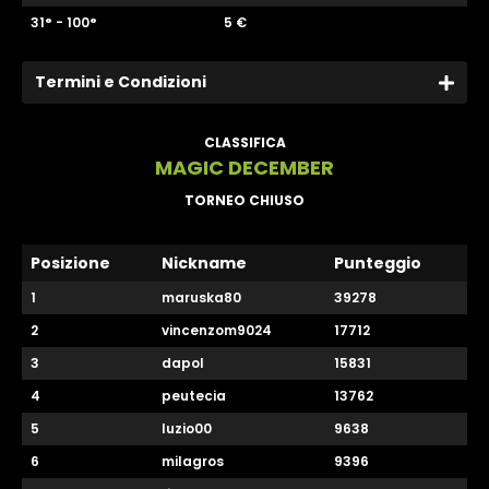
31° - 100°
5 €
Termini e Condizioni
CLASSIFICA
MAGIC DECEMBER
TORNEO CHIUSO
Posizione
Nickname
Punteggio
1
maruska80
39278
2
vincenzom9024
17712
3
dapol
15831
4
peutecia
13762
5
luzio00
9638
6
milagros
9396