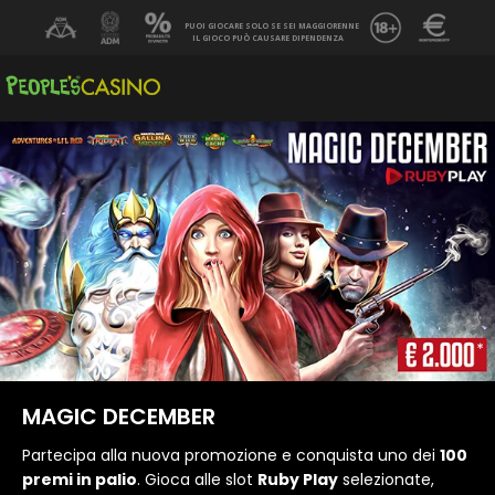
PUOI GIOCARE SOLO SE SEI MAGGIORENNE
IL GIOCO PUÒ CAUSARE DIPENDENZA
MAGIC DECEMBER
Partecipa alla nuova promozione e conquista uno dei
100
premi in palio
. Gioca alle slot
Ruby Play
selezionate,