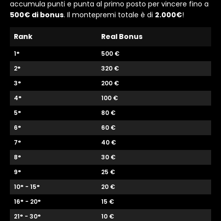
accumula punti e punta al primo posto per vincere fino a
500€ di bonus
. Il montepremi totale è di
2.000€
!
Rank
Real Bonus
1°
500 €
2°
320 €
3°
200 €
4°
100 €
5°
80 €
6°
60 €
7°
40 €
8°
30 €
9°
25 €
10° - 15°
20 €
16° - 20°
15 €
21° - 30°
10 €