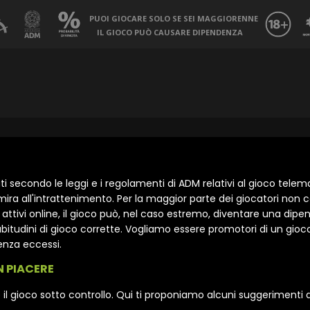
PUOI GIOCARE SOLO SE SEI MAGGIORENNE
IL GIOCO PUÒ CAUSARE DIPENDENZA
ati secondo le leggi e i regolamenti di ADM relativi al gioco telem
 mira all'intrattenimento. Per la maggior parte dei giocatori no
 attivi online, il gioco può, nel caso estremo, diventare una dipe
bitudini di gioco corrette. Vogliamo essere promotori di un gioc
enza eccessi.
N PIACERE
l gioco sotto controllo. Qui ti proponiamo alcuni suggerimenti a