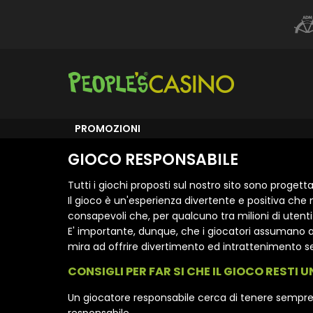
PROMOZIONI
GIOCO RESPONSABILE
Tutti i giochi proposti sul nostro sito sono progett
Il gioco è un'esperienza divertente e positiva che
consapevoli che, per qualcuno tra milioni di utenti
E' importante, dunque, che i giocatori assumano a
mira ad offrire divertimento ed intrattenimento s
CONSIGLI PER FAR SI CHE IL GIOCO RESTI U
Un giocatore responsabile cerca di tenere sempre i
responsabile.