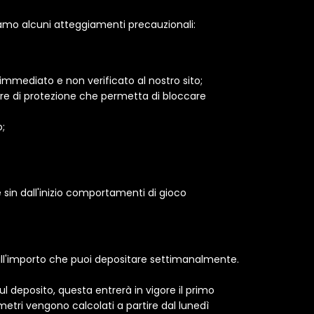
riamo alcuni atteggiamenti precauzionali:
immediato e non verificato al nostro sito;
are di protezione che permetta di bloccare
o;
e sin dall'inizio comportamenti di gioco
sull'importo che puoi depositare settimanalmente.
 deposito, questa entrerà in vigore il primo
metri vengono calcolati a partire dal lunedì