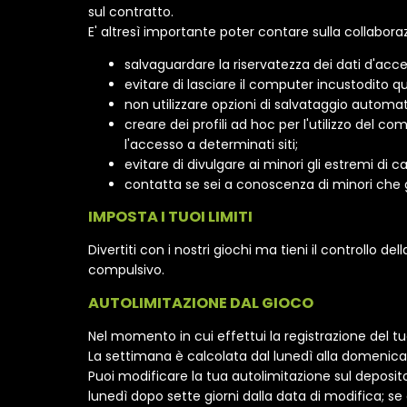
sul contratto.
E' altresì importante poter contare sulla collabor
salvaguardare la riservatezza dei dati d'ac
evitare di lasciare il computer incustodito q
non utilizzare opzioni di salvataggio automa
creare dei profili ad hoc per l'utilizzo del
l'accesso a determinati siti;
evitare di divulgare ai minori gli estremi di 
contatta
se sei a conoscenza di minori che gi
IMPOSTA I TUOI LIMITI
Divertiti con i nostri giochi ma tieni il controllo 
compulsivo.
AUTOLIMITAZIONE DAL GIOCO
Nel momento in cui effettui la registrazione del t
La settimana è calcolata dal lunedì alla domenica
Puoi modificare la tua autolimitazione sul deposit
lunedì dopo sette giorni dalla data di modifica; se