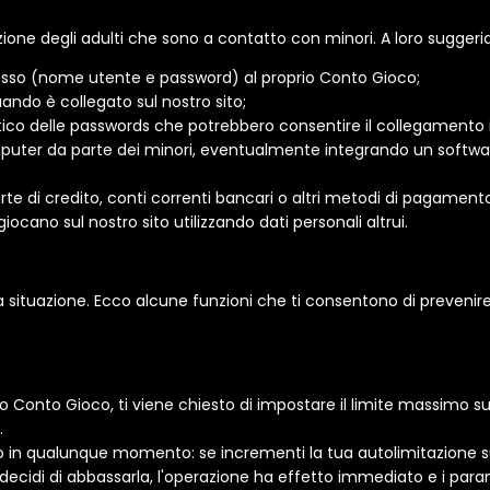
azione degli adulti che sono a contatto con minori. A loro sugge
cesso (nome utente e password) al proprio Conto Gioco;
uando è collegato sul nostro sito;
tico delle passwords che potrebbero consentire il collegamento 
 computer da parte dei minori, eventualmente integrando un softw
carte di credito, conti correnti bancari o altri metodi di pagament
ocano sul nostro sito utilizzando dati personali altrui.
della situazione. Ecco alcune funzioni che ti consentono di prevenir
uo Conto Gioco, ti viene chiesto di impostare il limite massimo 
.
o in qualunque momento: se incrementi la tua autolimitazione sul
 decidi di abbassarla, l'operazione ha effetto immediato e i para