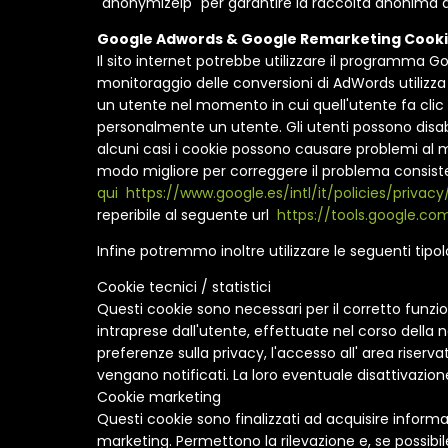
"anonymizeIp" per garantire la raccolta anonima deg
Google Adwords & Google Remarketing Cook
Il sito internet potrebbe utilizzare il programma 
monitoraggio delle conversioni di AdWords utilizza 
un utente nel momento in cui quell'utente fa clic 
personalmente un utente. Gli utenti possono disabil
alcuni casi i cookie possono causare problemi al m
modo migliore per correggere il problema consiste 
qui
https://www.google.es/intl/it/policies/privacy
reperibile al seguente url
https://tools.google.c
Infine potremmo inoltre utilizzare le seguenti tipo
Cookie tecnici / statistici
Questi cookie sono necessari per il corretto funzio
intraprese dall'utente, effettuate nel corso della n
preferenze sulla privacy, l'accesso all' area riser
vengano notificati. La loro eventuale disattivazio
Cookie marketing
Questi cookie sono finalizzati ad acquisire informa
marketing. Permettono la rilevazione e, se possibile,