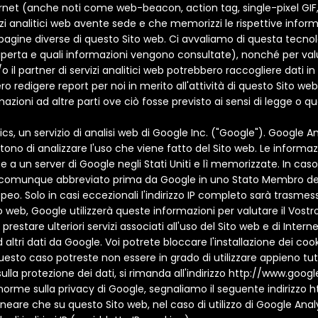
net (anche noti come web-beacon, action tag, single-pixel GIF, GIF
 analitici web avente sede e che memorizzi le rispettive informazi
agine diverse di questo Sito web. Ci avvaliamo di questa tecnolog
aperta e quali informazioni vengono consultate), nonché per valu
 e/o il partner di servizi analitici web potrebbero raccogliere dati i
 redigere report per noi in merito all'attività di questo Sito web e 
mazioni ad altre parti ove ciò fosse previsto ai sensi di legge o qua
, un servizio di analisi web di Google Inc. ("Google"). Google Anal
no di analizzare l'uso che viene fatto del Sito web. Le informazi
un server di Google negli Stati Uniti e lì memorizzate. In caso
sarà comunque abbreviato prima da Google in uno Stato Membro dell
o. Solo in casi eccezionali l'indirizzo IP completo sarà trasmesso 
 web, Google utilizzerà queste informazioni per valutare il Vostro 
 prestare ulteriori servizi associati all'uso del Sito web e di Inter
 altri dati da Google. Voi potrete bloccare l'installazione dei 
esto caso potreste non essere in grado di utilizzare appieno tutt
sulla protezione dei dati, si rimanda all'indirizzo http://www.goog
e norme sulla privacy di Google, segnaliamo il seguente indirizzo
ineare che su questo Sito web, nel caso di utilizzo di Google Anal