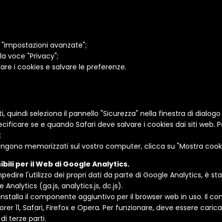
 "Impostazioni avanzate";
la voce "Privacy";
are i cookies e salvare le preferenze.
i, quindi seleziona il pannello "Sicurezza" nella finestra di dialog
cificare se e quando Safari deve salvare i cookies dai siti web. Pe
;
engono memorizzati sul vostro computer, clicca su "Mostra cooki
ili per il Web di Google Analytics.
di impedire l'utilizzo dei propri dati da parte di Google Analytics, 
Analytics (ga.js, analytics.js, dc.js).
e installa il componente aggiuntivo per il browser web in uso. Il
rer 11, Safari, Firefox e Opera. Per funzionare, deve essere cari
di terze parti.