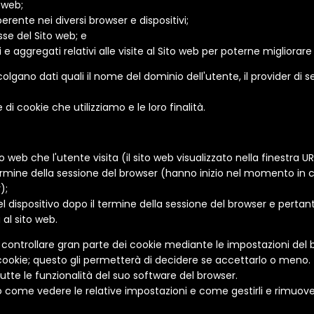
o web;
rente nei diversi browser e dispositivi;
se del Sito web; e
i e aggregati relativi alle visite al Sito web per poterne migliora
ano dati quali il nome del dominio dell'utente, il provider di ser
i cookie che utilizziamo e le loro finalità.
o web che l'utente visita (il sito web visualizzato nella finestra UR
rmine della sessione del browser (hanno inizio nel momento in cui
);
nel dispositivo dopo il termine della sessione del browser e pert
 al sito web.
controllare gran parte dei cookie mediante le impostazioni del 
cookie; questo gli permetterà di decidere se accettarlo o meno.
tutte le funzionalità del suo software del browser.
o come vedere le relative impostazioni e come gestirli e rimuoverl