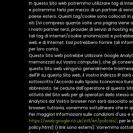
In questo Sito web potremmo utilizzare tag di Inter
e potremmo farlo per mezzo di un partner di servizi
paese estero. Questi tag/cookie sono collocati in p
siti (ivi compreso quante volte una pagina viene 
I nostri partner terzi, provider di servizi di hosting
tali tag di Internet/cookie anonimizzati e potrebbero
web e di Internet. Essi potrebbero fornire tali infor
per loro conto.
Questo Sito web potrebbe utilizzare Google Analytics
memorizzati sul Vostro computer), che gli consento
questo Sito web vengono generalmente trasmesse a 
dell'IP su questo Sito web, il Vostro indirizzo IP 
sottoscritto l'Accordo sullo Spazio Economico Europe
abbreviato. Se cedute dall'operatore di questo Sito
attività del Sito web per gli operatori dello stesso e
Analytics dal Vostro browser non sarà associato ad
browser; tuttavia, vorremmo sottolineare che in qu
Per maggiori informazioni sulle condizioni d'uso e 
https://www.google.co.uk/intl/en/policies/
; per l
policy.html) (i link sono esterni). Vorremmo sottol