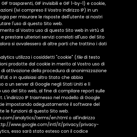
 trasparenti, GIF invisibili e GIF 1-by-1) e cookie,
oni (ivi compreso il Vostro indirizzo IP) in un
ia per misurare le risposte dell'utente ai nostri
tare l'uso di questo Sito web.
n merito al Vostro uso di questo Sito web in virtù di
prestare ulteriori servizi correlati all'uso del Sito
lora si avvalessero di altre parti che trattino i dati
ytics utilizza i cosiddetti "cookie" (
file
di testo
oni prodotte dal cookie in merito al Vostro uso di
 di attivazione della procedura di anonimizzazione
'UE o in qualsiasi altro Stato che abbia
a un server di Google negli Stati Uniti e lì
uso del Sito web, al fine di compilare report sulle
net. L'indirizzo IP trasmesso nel modello di Google
cookie impostando adeguatamente il software del
e le funzioni di questo Sito web.
le.com/analytics/terms/en.html o all'indirizzo
 http://www.google.com/intl/it/privacy/privacy-
ytics, esso sarà stato esteso con il codice