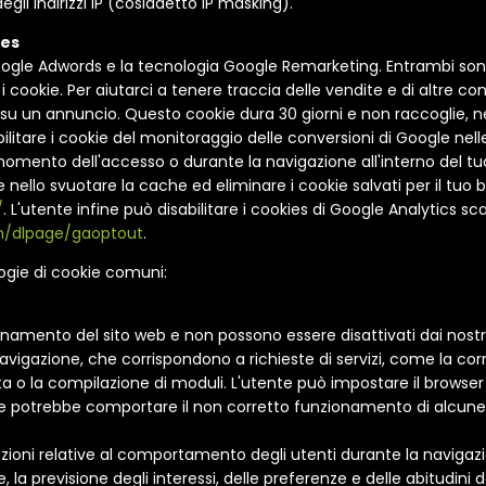
li indirizzi IP (cosiddetto IP masking).
ies
Google Adwords e la tecnologia Google Remarketing. Entrambi sono
i cookie. Per aiutarci a tenere traccia delle vendite e di altre c
su un annuncio. Questo cookie dura 30 giorni e non raccoglie, né
itare i cookie del monitoraggio delle conversioni di Google nelle
omento dell'accesso o durante la navigazione all'interno del tuo
nello svuotare la cache ed eliminare i cookie salvati per il tuo b
/
. L'utente infine può disabilitare i cookies di Google Analytics 
om/dlpage/gaoptout
.
logie di cookie comuni:
namento del sito web e non possono essere disattivati dai nostri 
avigazione, che corrispondono a richieste di servizi, come la corr
vata o la compilazione di moduli. L'utente può impostare il brows
ne potrebbe comportare il non corretto funzionamento di alcune p
zioni relative al comportamento degli utenti durante la navigazio
 la previsione degli interessi, delle preferenze e delle abitudini d